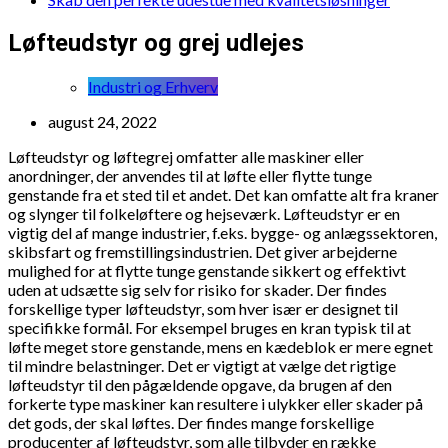
Løfteudstyr og grej udlejes
Industri og Erhverv
august 24, 2022
Løfteudstyr og løftegrej omfatter alle maskiner eller
anordninger, der anvendes til at løfte eller flytte tunge
genstande fra et sted til et andet. Det kan omfatte alt fra kraner
og slynger til folkeløftere og hejseværk. Løfteudstyr er en
vigtig del af mange industrier, f.eks. bygge- og anlægssektoren,
skibsfart og fremstillingsindustrien. Det giver arbejderne
mulighed for at flytte tunge genstande sikkert og effektivt
uden at udsætte sig selv for risiko for skader. Der findes
forskellige typer løfteudstyr, som hver især er designet til
specifikke formål. For eksempel bruges en kran typisk til at
løfte meget store genstande, mens en kædeblok er mere egnet
til mindre belastninger. Det er vigtigt at vælge det rigtige
løfteudstyr til den pågældende opgave, da brugen af den
forkerte type maskiner kan resultere i ulykker eller skader på
det gods, der skal løftes. Der findes mange forskellige
producenter af løfteudstyr, som alle tilbyder en række