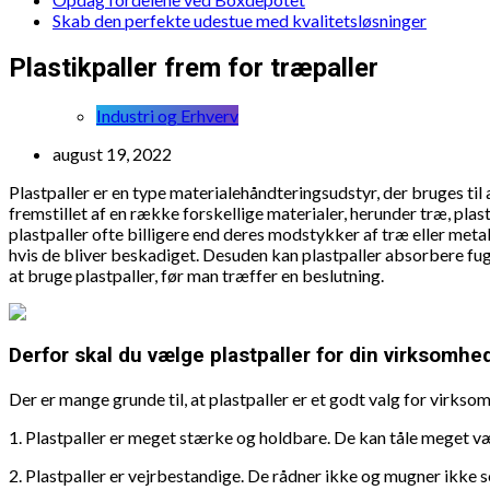
Skab den perfekte udestue med kvalitetsløsninger
Plastikpaller frem for træpaller
Industri og Erhverv
august 19, 2022
Plastpaller er en type materialehåndteringsudstyr, der bruges til 
fremstillet af en række forskellige materialer, herunder træ, pla
plastpaller ofte billigere end deres modstykker af træ eller metal
hvis de bliver beskadiget. Desuden kan plastpaller absorbere fugt
at bruge plastpaller, før man træffer en beslutning.
Derfor skal du vælge plastpaller for din virksomhe
Der er mange grunde til, at plastpaller er et godt valg for virkso
1. Plastpaller er meget stærke og holdbare. De kan tåle meget væg
2. Plastpaller er vejrbestandige. De rådner ikke og mugner ikke s