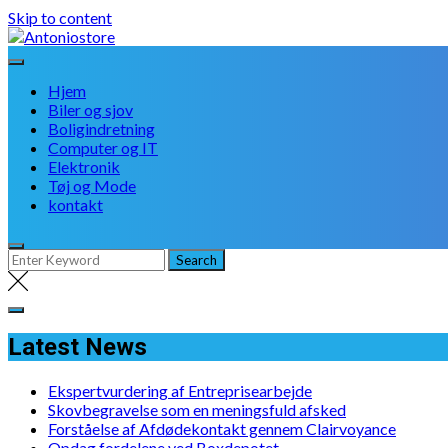
Skip to content
Hjem
Biler og sjov
Boligindretning
Computer og IT
Elektronik
Tøj og Mode
kontakt
Latest News
Ekspertvurdering af Entreprisearbejde
Skovbegravelse som en meningsfuld afsked
Forståelse af Afdødekontakt gennem Clairvoyance
Opdag fordelene ved Boxdepotet