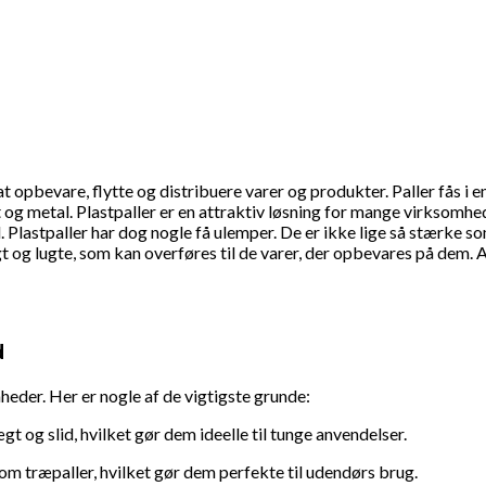
at opbevare, flytte og distribuere varer og produkter. Paller fås i
st og metal. Plastpaller er en attraktiv løsning for mange virksomh
. Plastpaller har dog nogle få ulemper. De er ikke lige så stærke s
 og lugte, som kan overføres til de varer, der opbevares på dem. A
d
mheder. Her er nogle af de vigtigste grunde:
t og slid, hvilket gør dem ideelle til tunge anvendelser.
om træpaller, hvilket gør dem perfekte til udendørs brug.