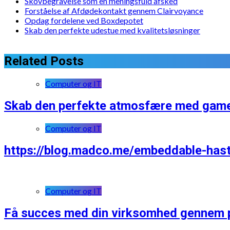
Skovbegravelse som en meningsfuld afsked
Forståelse af Afdødekontakt gennem Clairvoyance
Opdag fordelene ved Boxdepotet
Skab den perfekte udestue med kvalitetsløsninger
Related Posts
Computer og IT
Skab den perfekte atmosfære med game
Computer og IT
https://blog.madco.me/embeddable-hast
Computer og IT
Få succes med din virksomhed gennem p