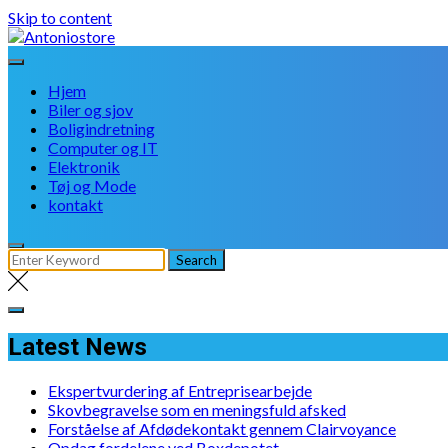
Skip to content
Hjem
Biler og sjov
Boligindretning
Computer og IT
Elektronik
Tøj og Mode
kontakt
Latest News
Ekspertvurdering af Entreprisearbejde
Skovbegravelse som en meningsfuld afsked
Forståelse af Afdødekontakt gennem Clairvoyance
Opdag fordelene ved Boxdepotet