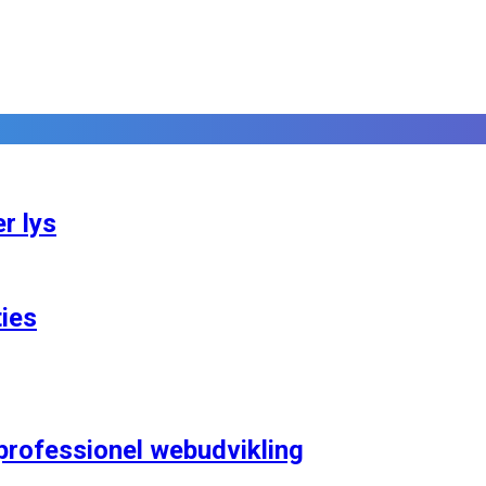
r lys
ies
rofessionel webudvikling