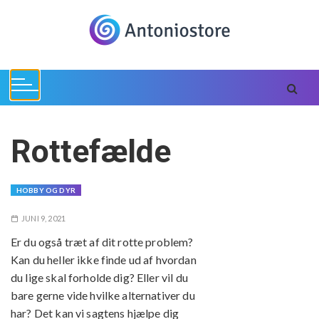
S
k
i
p
t
o
c
o
Rottefælde
n
t
e
HOBBY OG DYR
n
JUNI 9, 2021
t
Er du også træt af dit rotte problem?
Kan du heller ikke finde ud af hvordan
du lige skal forholde dig? Eller vil du
bare gerne vide hvilke alternativer du
har? Det kan vi sagtens hjælpe dig