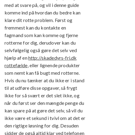
med at svare på, og vil i denne guide
komme ind på hvordan du bedre kan
klare dit rotte problem. Først og
fremmest kan du kontakte en
fagmand som kan komme og fjerne
rotterne for dig, derudover kan du
selvfølgelig også gøre det selv ved
hjælp af en
http://skadedyrs-fri.dk
rottefælde
, eller lignende produkter
som nemt kan få bugt med rotterne.
Hvis du nu tænker at du ikke er i stand
til at udføre disse opgaver, så frygt
ikke for så svært er det slet ikke, og
når du først ser den mængde penge du
kan spare på at gøre det selv, så vil du
ikke være et sekund i tvivl om at det er
den rigtige løsning for dig. Desuden
sidder de også altid klar ved telefonen