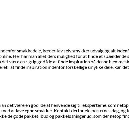
 indenfor smykkedele, kæder, lav selv smykker udvalg og alt inden
nline. Her har man alletiders mulighed for at finde et spændende s
 det være en rigtig god ide at finde inspiration på denne hjemmesid
ret i at finde inspiration indenfor forskellige smykke dele, kan 
n det være en god ide at henvende sig til eksperterne, som netop st
ng med at lave egne smykker. Kontakt derfor eksperterne i dag, og l
jekke de gode pakketilbud og pakkeløsninger ud, som der netop fin
g