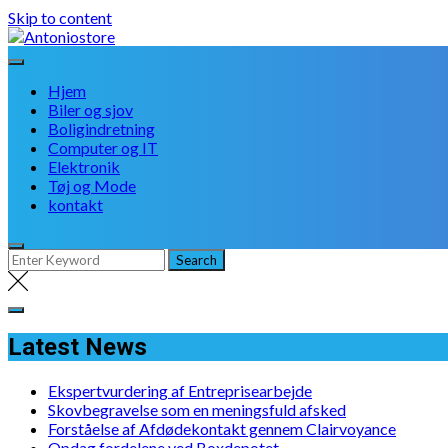
Skip to content
Hjem
Biler og sjov
Boligindretning
Computer og IT
Elektronik
Tøj og Mode
kontakt
Latest News
Ekspertvurdering af Entreprisearbejde
Skovbegravelse som en meningsfuld afsked
Forståelse af Afdødekontakt gennem Clairvoyance
Opdag fordelene ved Boxdepotet