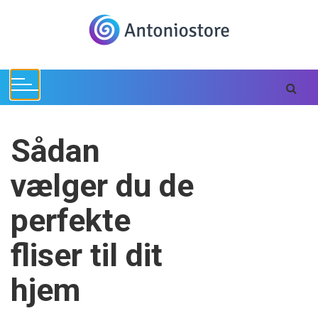
S
k
i
p
t
o
c
o
Sådan
n
t
vælger du de
e
n
perfekte
t
fliser til dit
hjem