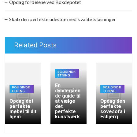
Opdag fordelene ved Boxdepotet
Skab den perfekte udestue med kvalitetsløsninger
Related Posts
BOLIGINDR
ETNING
En
BOLIGINDR
BOLIGINDR
dybdegåen
ETNING
ETNING
de guide til
Opdag det
at vælge
Opdag den
perfekte
det
perfekte
møbel til dit
perfekte
sovesofa i
hjem
kunstværk
Esbjerg