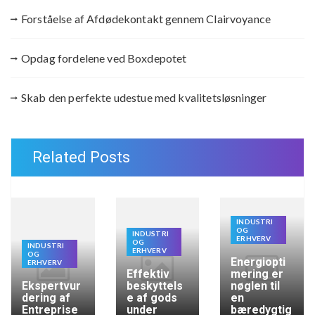
Forståelse af Afdødekontakt gennem Clairvoyance
Opdag fordelene ved Boxdepotet
Skab den perfekte udestue med kvalitetsløsninger
Related Posts
INDUSTRI
OG
INDUSTRI
ERHVERV
OG
INDUSTRI
ERHVERV
OG
Energiopti
ERHVERV
Effektiv
mering er
Ekspertvur
beskyttels
nøglen til
dering af
e af gods
en
Entreprise
under
bæredygtig