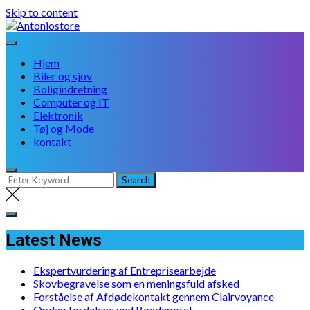
Skip to content
Hjem
Biler og sjov
Boligindretning
Computer og IT
Elektronik
Tøj og Mode
kontakt
Latest News
Ekspertvurdering af Entreprisearbejde
Skovbegravelse som en meningsfuld afsked
Forståelse af Afdødekontakt gennem Clairvoyance
Opdag fordelene ved Boxdepotet