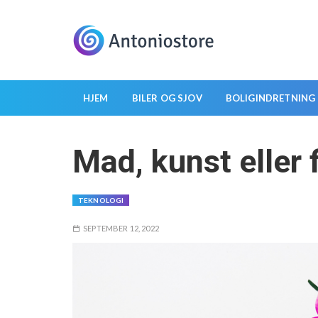
S
k
i
p
t
o
HJEM
BILER OG SJOV
BOLIGINDRETNING
c
o
Mad, kunst eller f
n
t
e
TEKNOLOGI
n
t
SEPTEMBER 12, 2022