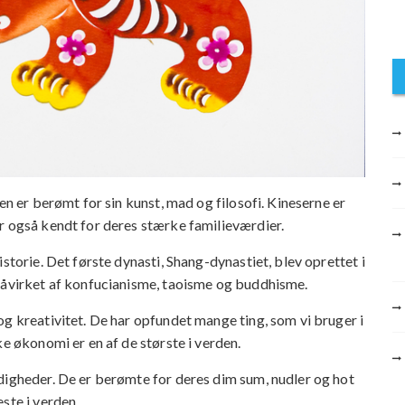
en er berømt for sin kunst, mad og filosofi. Kineserne er
r også kendt for deres stærke familieværdier.
storie. Det første dynasti, Shang-dynastiet, blev oprettet i
 påvirket af konfucianisme, taoisme og buddhisme.
og kreativitet. De har opfundet mange ting, som vi bruger i
ke økonomi er en af de største i verden.
digheder. De er berømte for deres dim sum, nudler og hot
ste i verden.