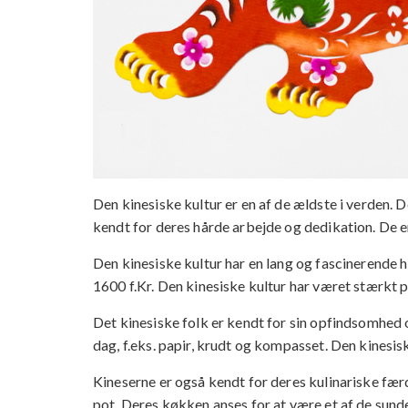
Den kinesiske kultur er en af de ældste i verden. D
kendt for deres hårde arbejde og dedikation. De e
Den kinesiske kultur har en lang og fascinerende hi
1600 f.Kr. Den kinesiske kultur har været stærkt
Det kinesiske folk er kendt for sin opfindsomhed 
dag, f.eks. papir, krudt og kompasset. Den kinesis
Kineserne er også kendt for deres kulinariske fær
pot. Deres køkken anses for at være et af de sunde