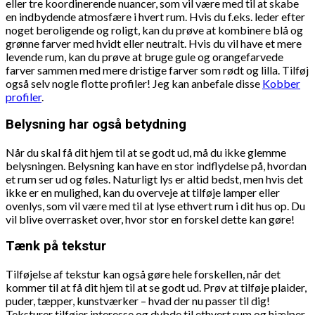
eller tre koordinerende nuancer, som vil være med til at skabe
en indbydende atmosfære i hvert rum. Hvis du f.eks. leder efter
noget beroligende og roligt, kan du prøve at kombinere blå og
grønne farver med hvidt eller neutralt. Hvis du vil have et mere
levende rum, kan du prøve at bruge gule og orangefarvede
farver sammen med mere dristige farver som rødt og lilla. Tilføj
også selv nogle flotte profiler! Jeg kan anbefale disse
Kobber
profiler
.
Belysning har også betydning
Når du skal få dit hjem til at se godt ud, må du ikke glemme
belysningen. Belysning kan have en stor indflydelse på, hvordan
et rum ser ud og føles. Naturligt lys er altid bedst, men hvis det
ikke er en mulighed, kan du overveje at tilføje lamper eller
ovenlys, som vil være med til at lyse ethvert rum i dit hus op. Du
vil blive overrasket over, hvor stor en forskel dette kan gøre!
Tænk på tekstur
Tilføjelse af tekstur kan også gøre hele forskellen, når det
kommer til at få dit hjem til at se godt ud. Prøv at tilføje plaider,
puder, tæpper, kunstværker – hvad der nu passer til dig!
Teksturer tilføjer interesse og dybde til ethvert rum og hjælper