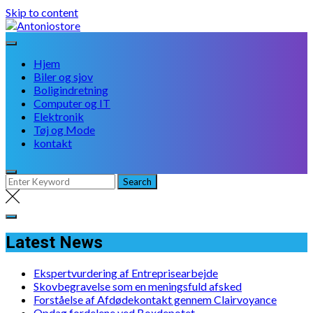
Skip to content
Hjem
Biler og sjov
Boligindretning
Computer og IT
Elektronik
Tøj og Mode
kontakt
Latest News
Ekspertvurdering af Entreprisearbejde
Skovbegravelse som en meningsfuld afsked
Forståelse af Afdødekontakt gennem Clairvoyance
Opdag fordelene ved Boxdepotet