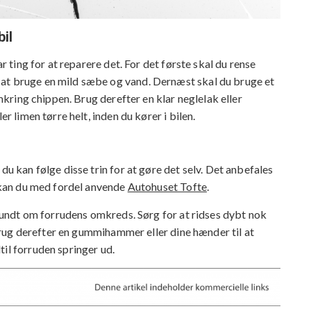
il
ar ting for at reparere det. For det første skal du rense
at bruge en mild sæbe og vand. Dernæst skal du bruge et
omkring chippen. Brug derefter en klar neglelak eller
er limen tørre helt, inden du kører i bilen.
du kan følge disse trin for at gøre det selv. Det anbefales
r kan du med fordel anvende
Autohuset Tofte
.
r rundt om forrudens omkreds. Sørg for at ridses dybt nok
. Brug derefter en gummihammer eller dine hænder til at
il forruden springer ud.