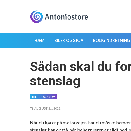
S
k
i
p
t
o
HJEM
BILER OG SJOV
BOLIGINDRETNING
c
o
Sådan skal du for
n
t
stenslag
e
n
t
BILER OG SJOV
AUGUST 21, 2022
Når du kører på motorvejen, har du måske bemærke
stenslag kan opstå, når belægningen er slidt ned, 