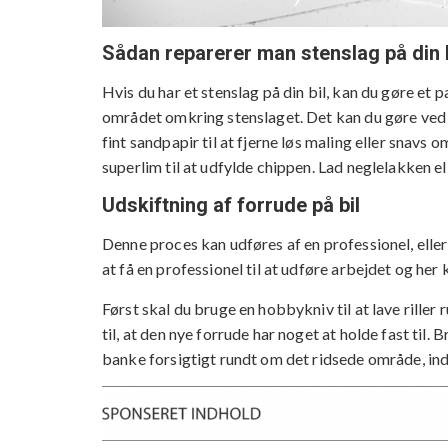
Sådan reparerer man stenslag på din b
Hvis du har et stenslag på din bil, kan du gøre et p
området omkring stenslaget. Det kan du gøre ved 
fint sandpapir til at fjerne løs maling eller snavs 
superlim til at udfylde chippen. Lad neglelakken ell
Udskiftning af forrude på bil
Denne proces kan udføres af en professionel, eller 
at få en professionel til at udføre arbejdet og he
Først skal du bruge en hobbykniv til at lave rille
til, at den nye forrude har noget at holde fast til
banke forsigtigt rundt om det ridsede område, indt