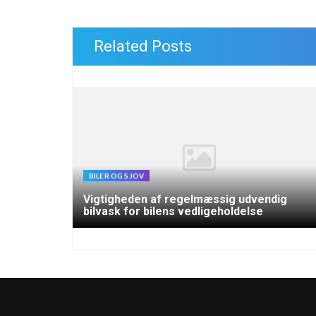
Related Posts
BILER OG SJOV
Vigtigheden af regelmæssig udvendig
bilvask for bilens vedligeholdelse