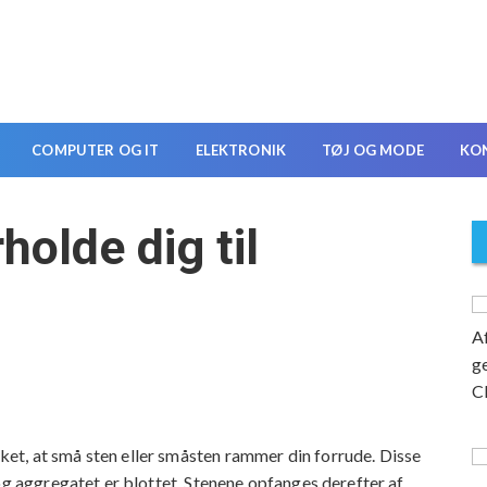
COMPUTER OG IT
ELEKTRONIK
TØJ OG MODE
KO
holde dig til
t, at små sten eller småsten rammer din forrude. Disse
og aggregatet er blottet. Stenene opfanges derefter af